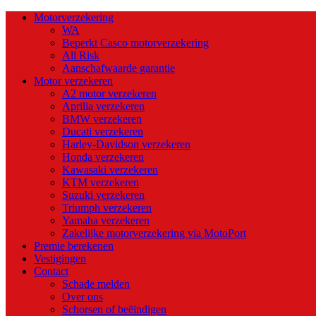
Motorverzekering
WA
Beperkt Casco motorverzekering
All Risk
Aanschafwaarde garantie
Motor verzekeren
A2 motor verzekeren
Aprilia verzekeren
BMW verzekeren
Ducati verzekeren
Harley-Davidson verzekeren
Honda verzekeren
Kawasaki verzekeren
KTM verzekeren
Suzuki verzekeren
Triumph verzekeren
Yamaha verzekeren
Zakelijke motorverzekering via MotoPort
Premie berekenen
Vestigingen
Contact
Schade melden
Over ons
Schorsen of beëindigen