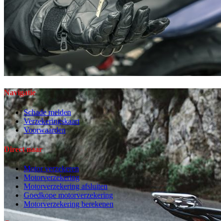
Navigatie
Schade melden
Verzekeringskaart
Voorwaarden
Direct naar
Motor verzekeren
Motorverzekering
Motorverzekering afsluiten
Goedkope motorverzekering
Motorverzekering berekenen