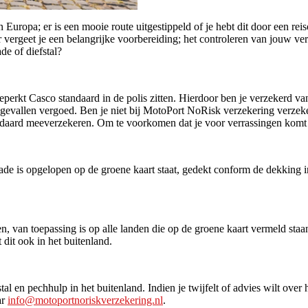
Europa; er is een mooie route uitgestippeld of je hebt dit door een reis
er vergeet je een belangrijke voorbereiding; het controleren van jouw 
e of diefstal?
rkt Casco standaard in de polis zitten. Hierdoor ben je verzekerd van
l gevallen vergoed. Ben je niet bij MotoPort NoRisk verzekering verzek
standaard meeverzekeren. Om te voorkomen dat je voor verrassingen komt t
chade is opgelopen op de groene kaart staat, gedekt conform de dekkin
 van toepassing is op alle landen die op de groene kaart vermeld staan. L
dit ook in het buitenland.
l en pechhulp in het buitenland. Indien je twijfelt of advies wilt over 
ar
info@motoportnoriskverzekering.nl
.