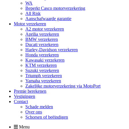
WA
Beperkt Casco motorverzekering
All Risk
Aanschafwaarde garantie
Motor verzekeren
A2 motor verzekeren
Aprilia verzekeren
BMW verzekeren
Ducati verzekeren
Harley-Davidson verzekeren
Honda verzekeren
Kawasaki verzekeren
KTM verzekeren
Suzuki verzekeren
Triumph verzekeren
Yamaha verzekeren
Zakelijke motorverzekering via MotoPort
Premie berekenen
Vestigingen
Contact
Schade melden
Over ons
Schorsen of beëindigen
Menu