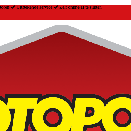
otoren
Uitstekende service
Zelf online af te sluiten