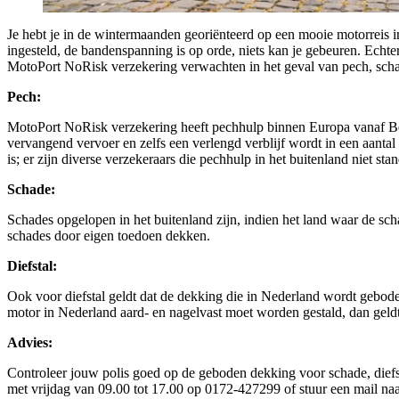
Je hebt je in de wintermaanden georiënteerd op een mooie motorreis in 
ingesteld, de bandenspanning is op orde, niets kan je gebeuren. Echt
MotoPort NoRisk verzekering verwachten in het geval van pech, schad
Pech:
MotoPort NoRisk verzekering heeft pechhulp binnen Europa vanaf Bepe
vervangend vervoer en zelfs een verlengd verblijf wordt in een aanta
is; er zijn diverse verzekeraars die pechhulp in het buitenland niet 
Schade:
Schades opgelopen in het buitenland zijn, indien het land waar de s
schades door eigen toedoen dekken.
Diefstal:
Ook voor diefstal geldt dat de dekking die in Nederland wordt geboden,
motor in Nederland aard- en nagelvast moet worden gestald, dan geldt 
Advies:
Controleer jouw polis goed op de geboden dekking voor schade, diefsta
met vrijdag van 09.00 tot 17.00 op 0172-427299 of stuur een mail na