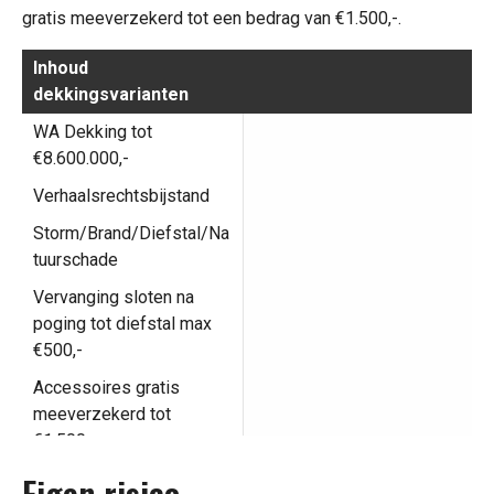
gratis meeverzekerd tot een bedrag van €1.500,-.
Inhoud
dekkingsvarianten
WA Dekking tot
€8.600.000,-
Verhaalsrechtsbijstand
Storm/Brand/Diefstal/Na
tuurschade
Vervanging sloten na
poging tot diefstal max
€500,-
Accessoires gratis
meeverzekerd tot
€1.500,-
Aanrijding (Ook eigen
Eigen risico