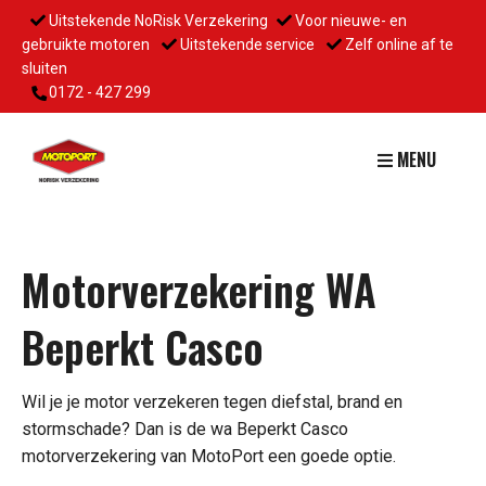
Uitstekende NoRisk Verzekering
Voor nieuwe- en
gebruikte motoren
Uitstekende service
Zelf online af te
sluiten
0172 - 427 299
MENU
Motorverzekering WA
Beperkt Casco
Wil je je motor verzekeren tegen diefstal, brand en
stormschade? Dan is de wa Beperkt Casco
motorverzekering van MotoPort een goede optie.