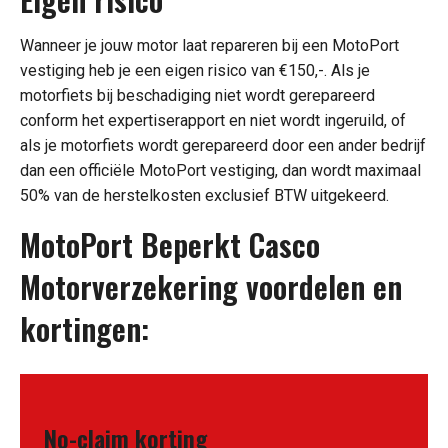
schuld)
Motorkleding gratis
Wanneer je jouw motor laat repareren bij een MotoPort
meeverzekerd tot
vestiging heb je een eigen risico van €150,-. Als je
€1.500,-
motorfiets bij beschadiging niet wordt gerepareerd
conform het expertiserapport en niet wordt ingeruild, of
Aanschaf-/taxatiewaarde
als je motorfiets wordt gerepareerd door een ander bedrijf
vergoeding (eerste drie
dan een officiële MotoPort vestiging, dan wordt maximaal
jaar na aanschaf-/taxatie
50% van de herstelkosten exclusief BTW uitgekeerd.
geen afschrijving!)
MotoPort Beperkt Casco
Bij totaal verlies 10%
extra uitkering
Motorverzekering voordelen en
kortingen:
No-claim korting