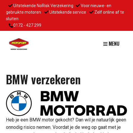
Uitstekende NoRisk Verzekering
Voor nieuwe- en
gebruikte motoren
Uitstekende service
Zelf online af te
sluiten
0172 - 427 299
MENU
BMW verzekeren
Heb je een BMW motor gekocht? Dan wil je natuurlijk geen
onnodig risico nemen. Voordat je de weg op gaat met je