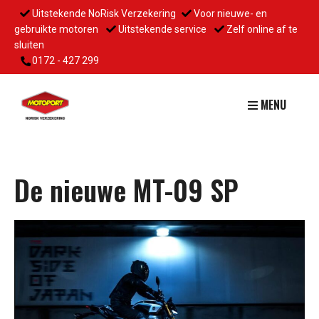
Uitstekende NoRisk Verzekering
Voor nieuwe- en
gebruikte motoren
Uitstekende service
Zelf online af te
sluiten
0172 - 427 299
MENU
De nieuwe MT-09 SP