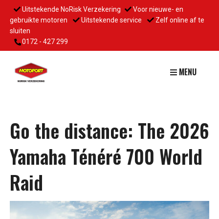
Uitstekende NoRisk Verzekering
Voor nieuwe- en
gebruikte motoren
Uitstekende service
Zelf online af te
sluiten
0172 - 427 299
MENU
Go the distance: The 2026
Yamaha Ténéré 700 World
Raid