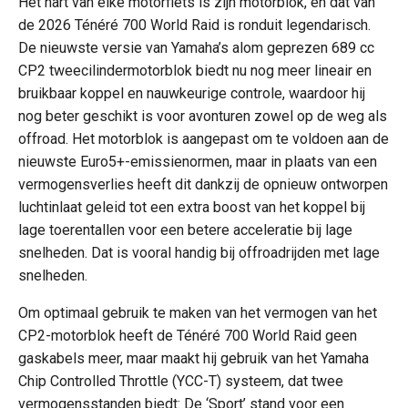
Het hart van elke motorfiets is zijn motorblok, en dat van
de 2026 Ténéré 700 World Raid is ronduit legendarisch.
De nieuwste versie van Yamaha’s alom geprezen 689 cc
CP2 tweecilindermotorblok biedt nu nog meer lineair en
bruikbaar koppel en nauwkeurige controle, waardoor hij
nog beter geschikt is voor avonturen zowel op de weg als
offroad. Het motorblok is aangepast om te voldoen aan de
nieuwste Euro5+-emissienormen, maar in plaats van een
vermogensverlies heeft dit dankzij de opnieuw ontworpen
luchtinlaat geleid tot een extra boost van het koppel bij
lage toerentallen voor een betere acceleratie bij lage
snelheden. Dat is vooral handig bij offroadrijden met lage
snelheden.
Om optimaal gebruik te maken van het vermogen van het
CP2-motorblok heeft de Ténéré 700 World Raid geen
gaskabels meer, maar maakt hij gebruik van het Yamaha
Chip Controlled Throttle (YCC-T) systeem, dat twee
vermogensstanden biedt: De ‘Sport’ stand voor een