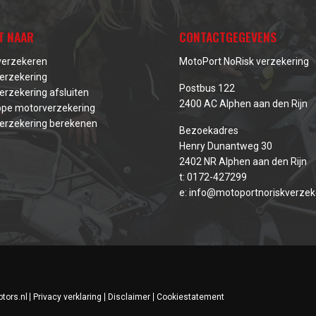
T NAAR
CONTACTGEGEVENS
verzekeren
MotoPort NoRisk verzekering
erzekering
Postbus 122
erzekering afsluiten
2400 AC Alphen aan den Rijn
pe motorverzekering
erzekering berekenen
Bezoekadres
Henry Dunantweg 30
2402 NR Alphen aan den Rijn
t:
0172-427299
e:
info@motoportnoriskverzeke
tors.nl
Privacy verklaring
Disclaimer
Cookiestatement