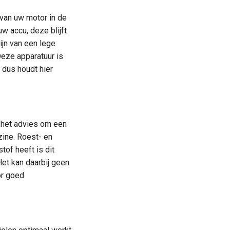
van uw motor in de
uw accu, deze blijft
ijn van een lege
eze apparatuur is
 dus houdt hier
s het advies om een
nzine. Roest- en
tof heeft is dit
Het kan daarbij geen
or goed