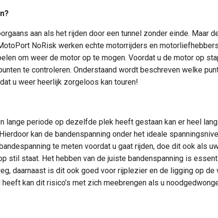
en?
orgaans aan als het rijden door een tunnel zonder einde. Maar de
j MotoPort NoRisk werken echte motorrijders en motorliefhebber
ppelen om weer de motor op te mogen. Voordat u de motor op sta
punten te controleren. Onderstaand wordt beschreven welke punt
dat u weer heerlijk zorgeloos kan touren!
 lange periode op dezelfde plek heeft gestaan kan er heel lang
Hierdoor kan de bandenspanning onder het ideale spanningsnivea
ndespanning te meten voordat u gaat rijden, doe dit ook als u
op stil staat. Het hebben van de juiste bandenspanning is essen
g, daarnaast is dit ook goed voor rijplezier en de ligging op de 
d heeft kan dit risico’s met zich meebrengen als u noodgedwong