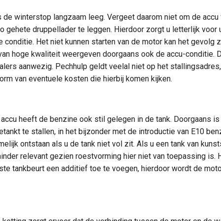
s de winterstop langzaam leeg. Vergeet daarom niet om de accu 
 gehete druppellader te leggen. Hierdoor zorgt u letterlijk voor 
 conditie. Het niet kunnen starten van de motor kan het gevolg z
van hoge kwaliteit weergeven doorgaans ook de accu-conditie. D
alers aanwezig. Pechhulp geldt veelal niet op het stallingsadres,
orm van eventuele kosten die hierbij komen kijken.
 accu heeft de benzine ook stil gelegen in de tank. Doorgaans i
getankt te stallen, in het bijzonder met de introductie van E10 be
lijk ontstaan als u de tank niet vol zit. Als u een tank van kunsts
nder relevant gezien roestvorming hier niet van toepassing is. 
te tankbeurt een additief toe te voegen, hierdoor wordt de mot