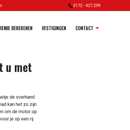
en
0172 - 427 299
REMIE BEREKENEN
VESTIGINGEN
CONTACT
t u met
nnetje de overhand
ad kan het zo zijn
aden om de motor op
oor je op een rij