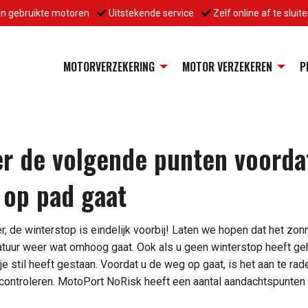
en gebruikte motoren
Uitstekende service
Zelf online af te sluit
MOTORVERZEKERING
MOTOR VERZEKEREN
P
er de volgende punten voorda
 op pad gaat
r, de winterstop is eindelijk voorbij! Laten we hopen dat het zo
uur weer wat omhoog gaat. Ook als u geen winterstop heeft geh
je stil heeft gestaan. Voordat u de weg op gaat, is het aan te r
 controleren. MotoPort NoRisk heeft een aantal aandachtspunten v