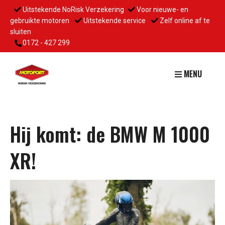
Uitstekende NoRisk Verzekering
Voor nieuwe- en
gebruikte motoren
Uitstekende service
Zelf online af te
sluiten
0172 - 427 299
MENU
Hij komt: de BMW M 1000
XR!