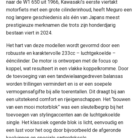
naar de W1 650 uit 1966, Kawasaki’s eerste viertakt
motorfiets met een grote cilinderinhoud, heeft Meguro een
nog langere geschiedenis als één van Japans meest
prestigieuze merknamen die trots zijn honderdjarig
bestaan viert in 2024.
Het hart van deze modellen wordt gevormd door een
robuuste en karaktervolle 233cc – luchtgekoelde –
ééncilinder. De motor is ontworpen met de focus op
koppel, wat resulteert in een vlakke koppelkromme. Door
de toevoeging van een tandwielaangedreven balansas
worden trillingen vermindert en is er een soepele
vermogensafgifte bij alle toerentallen. Dit draagt bij aan
een uitstekend comfort en rijeigenschappen. Het “bouwen
van een mooi motorblok” was een sleutelbegrip bij het
toevoegen van stylingaccenten aan de luchtgekoelde
single. Het klassiek ogende blok is licht, eenvoudig en
een lust voor het oog door bijvoorbeeld de afgeronde
koelvinnen en speciale carterdeksels.