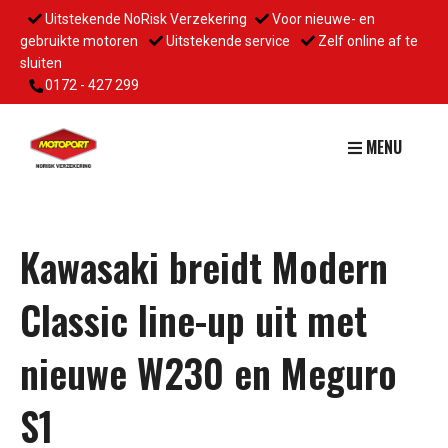
Uitstekende NoRisk Verzekering
Voor nieuwe- en
gebruikte motoren
Uitstekende service
Zelf online af te
sluiten
0172 - 427 299
MENU
Kawasaki breidt Modern
Classic line-up uit met
nieuwe W230 en Meguro
S1