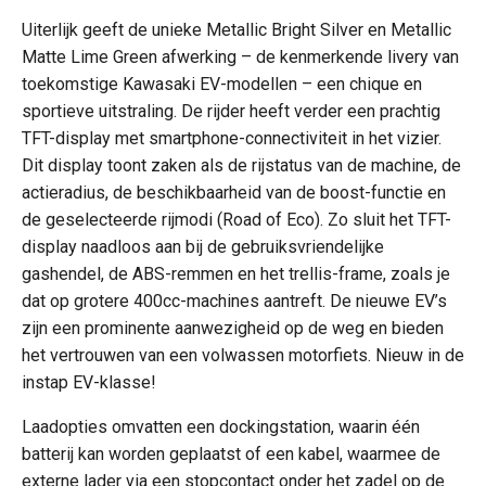
Uiterlijk geeft de unieke Metallic Bright Silver en Metallic
Matte Lime Green afwerking – de kenmerkende livery van
toekomstige Kawasaki EV-modellen – een chique en
sportieve uitstraling. De rijder heeft verder een prachtig
TFT-display met smartphone-connectiviteit in het vizier.
Dit display toont zaken als de rijstatus van de machine, de
actieradius, de beschikbaarheid van de boost-functie en
de geselecteerde rijmodi (Road of Eco). Zo sluit het TFT-
display naadloos aan bij de gebruiksvriendelijke
gashendel, de ABS-remmen en het trellis-frame, zoals je
dat op grotere 400cc-machines aantreft. De nieuwe EV’s
zijn een prominente aanwezigheid op de weg en bieden
het vertrouwen van een volwassen motorfiets. Nieuw in de
instap EV-klasse!
Laadopties omvatten een dockingstation, waarin één
batterij kan worden geplaatst of een kabel, waarmee de
externe lader via een stopcontact onder het zadel op de