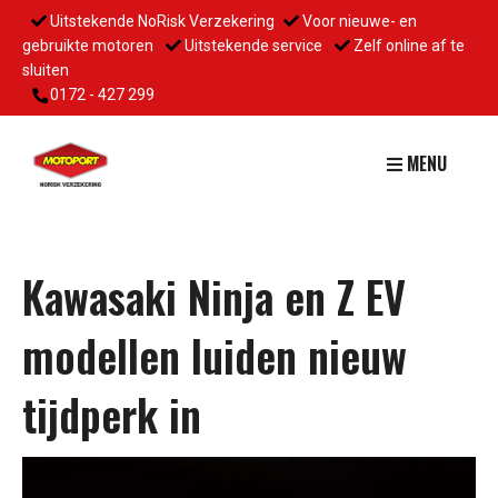
Uitstekende NoRisk Verzekering
Voor nieuwe- en
gebruikte motoren
Uitstekende service
Zelf online af te
sluiten
0172 - 427 299
MENU
Kawasaki Ninja en Z EV
modellen luiden nieuw
tijdperk in