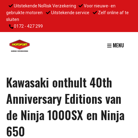
Uitstekende NoRisk Verzekering
Voor nieuwe- en
gebruikte motoren
Uitstekende service
Zelf online af te
sluiten
0172 - 427 299
MENU
Kawasaki onthult 40th
Anniversary Editions van
de Ninja 1000SX en Ninja
650