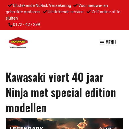
Uitstekende NoRisk Verzekering
Voor nieuwe- en
gebruikte motoren
Uitstekende service
Zelf online af te
sluiten
0172 - 427 299
MENU
Kawasaki viert 40 jaar
Ninja met special edition
modellen