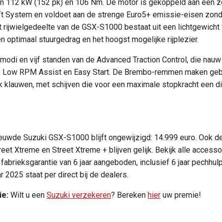
112 kW (152 pk) en 106 Nm. De motor is gekoppeld aan een ze
ift System en voldoet aan de strenge Euro5+ emissie-eisen zonde
t rijwielgedeelte van de GSX-S1000 bestaat uit een lichtgewicht 
n optimaal stuurgedrag en het hoogst mogelijke rijplezier.
 rijmodi en vijf standen van de Advanced Traction Control, die n
t, Low RPM Assist en Easy Start. De Brembo-remmen maken gebr
k klauwen, met schijven die voor een maximale stopkracht een 
ieuwde Suzuki GSX-S1000 blijft ongewijzigd: 14.999 euro. Ook de
et Xtreme en Street Xtreme + blijven gelijk. Bekijk alle accessoi
fabrieksgarantie van 6 jaar aangeboden, inclusief 6 jaar pechhul
 2025 staat per direct bij de dealers.
ie:
Wilt u een
Suzuki verzekeren
? Bereken
hier
uw premie!