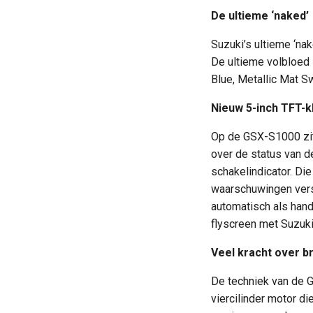
De ultieme ‘naked’
Suzuki’s ultieme ‘na
De ultieme volbloed 
Blue, Metallic Mat S
Nieuw 5-inch TFT-k
Op de GSX-S1000 zit 
over de status van d
schakelindicator. Di
waarschuwingen versc
automatisch als hand
flyscreen met Suzuki
Veel kracht over b
De techniek van de 
viercilinder motor d