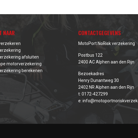
T NAAR
CONTACTGEGEVENS
verzekeren
MotoPort NoRisk verzekering
erzekering
Postbus 122
erzekering afsluiten
2400 AC Alphen aan den Rijn
pe motorverzekering
erzekering berekenen
Bezoekadres
Henry Dunantweg 30
2402 NR Alphen aan den Rijn
t:
0172-427299
e:
info@motoportnoriskverzeke