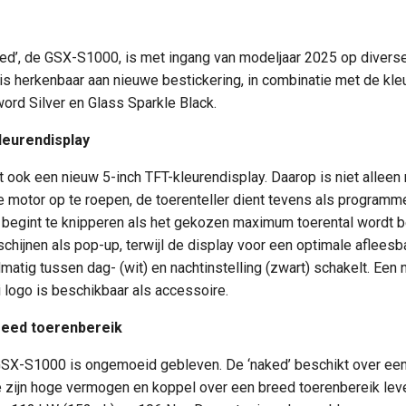
ked’, de GSX-S1000, is met ingang van modeljaar 2025 op divers
is herkenbaar aan nieuwe bestickering, in combinatie met de kleu
word Silver en Glass Sparkle Black.
leurendisplay
ook een nieuw 5-inch TFT-kleurendisplay. Daarop is niet alleen 
e motor op te roepen, de toerenteller dient tevens als programm
e begint te knipperen als het gekozen maximum toerental wordt b
hijnen als pop-up, terwijl de display voor een optimale aflees
matig tussen dag- (wit) en nachtinstelling (zwart) schakelt. Ee
 logo is beschikbaar als accessoire.
reed toerenbereik
GSX-S1000 is ongemoeid gebleven. De ‘naked’ beschikt over een
ie zijn hoge vermogen en koppel over een breed toerenbereik leve