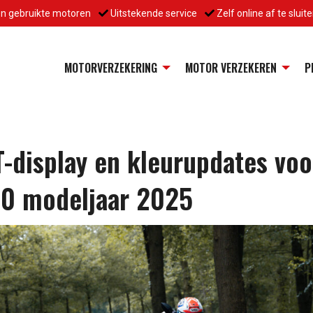
en gebruikte motoren
Uitstekende service
Zelf online af te sluit
MOTORVERZEKERING
MOTOR VERZEKEREN
P
-display en kleurupdates voo
0 modeljaar 2025