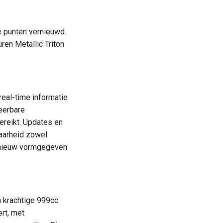
e punten vernieuwd.
ren Metallic Triton
real-time informatie
eerbare
ereikt. Updates en
baarheid zowel
n nieuw vormgegeven
 krachtige 999cc
rt, met