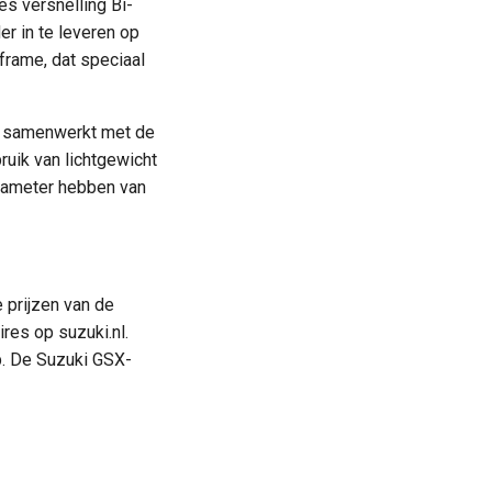
s versnelling Bi-
r in te leveren op
frame, dat speciaal
auw samenwerkt met de
uik van lichtgewicht
diameter hebben van
 prijzen van de
res op suzuki.nl.
p. De Suzuki GSX-