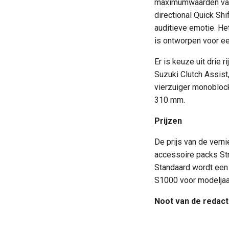
maximumwaarden van 
directional Quick Sh
auditieve emotie. He
is ontworpen voor ee
Er is keuze uit drie
Suzuki Clutch Assis
vierzuiger monobloc
310 mm.
Prijzen
De prijs van de vern
accessoire packs Stre
Standaard wordt een 
S1000 voor modeljaar
Noot van de redact