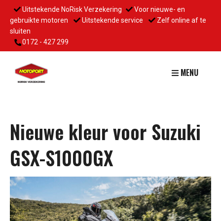
Uitstekende NoRisk Verzekering
Voor nieuwe- en
gebruikte motoren
Uitstekende service
Zelf online af te
sluiten
0172 - 427 299
MENU
Nieuwe kleur voor Suzuki
GSX-S1000GX