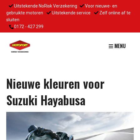
Uitstekende NoRisk Verzekering
Voor nieuwe- en
gebruikte motoren
Uitstekende service
Zelf online af te
sluiten
0172 - 427 299
MENU
Nieuwe kleuren voor
Suzuki Hayabusa