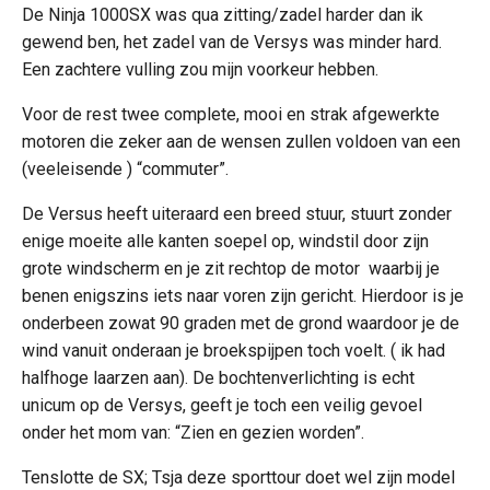
De Ninja 1000SX was qua zitting/zadel harder dan ik
gewend ben, het zadel van de Versys was minder hard.
Een zachtere vulling zou mijn voorkeur hebben.
Voor de rest twee complete, mooi en strak afgewerkte
motoren die zeker aan de wensen zullen voldoen van een
(veeleisende ) “commuter”.
De Versus heeft uiteraard een breed stuur, stuurt zonder
enige moeite alle kanten soepel op, windstil door zijn
grote windscherm en je zit rechtop de motor waarbij je
benen enigszins iets naar voren zijn gericht. Hierdoor is je
onderbeen zowat 90 graden met de grond waardoor je de
wind vanuit onderaan je broekspijpen toch voelt. ( ik had
halfhoge laarzen aan). De bochtenverlichting is echt
unicum op de Versys, geeft je toch een veilig gevoel
onder het mom van: “Zien en gezien worden”.
Tenslotte de SX; Tsja deze sporttour doet wel zijn model