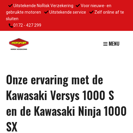
Uitstekende NoRisk Verzekering
Voor nieuwe- en
gebruikte motoren
Uitstekende service
Zelf online af te
sluiten
0172 - 427 299
MENU
Onze ervaring met de
Kawasaki Versys 1000 S
en de Kawasaki Ninja 1000
SX