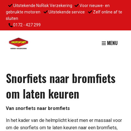
Uitstekende NoRisk Verzekering
Voor nieuwe- en
gebruikte motoren
Uitstekende service
Zelf online af te
sluiten
0172 - 427 299
MENU
Snorfiets naar bromfiets
om laten keuren
Van snorfiets naar bromfiets
In het kader van de helmplicht kiest men er massaal voor
om de snorfiets om te laten keuren naar een bromfiets,