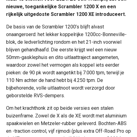
nieuwe, toegankelijke Scrambler 1200 X en een
rijkelijk uitgedoste Scrambler 1200 XE introduceert.
De basis van de Scrambler 1200’s blijft alvast
onaangeroerd: het lekker koppelrijke 1200cc-Bonneville-
blok, de ledverlichting rondom en het 21-inch voorwiel
blijven gehandhaafd. Die eerste krijgt wel een nieuw
50mm-gasklephuis en dito uitlaattraject aangemeten,
waardoor zowel het vermogen als koppel iets eerder
pieken: de 90 pk wordt aangetikt bij 7.000 tpm, terwijl je
110 Nm achter de hand hebt bij 4.250 tpm. De
bijbehorende, volle uitlaatnoot wordt verzorgd door
geborstelde RVS-dempers.
Om het krachthonk zit op beide versies een stalen
buizenframe. Zowel de X als de XE wordt met aluminium
spaakwielen en Metzeler-rubber geleverd. Bochten-ABS
en -traction control, vijf rijmodi (plus extra Off-Road Pro op