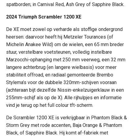
spatborden; in Carnival Red, Ash Grey of Sapphire Black.
2024 Triumph Scrambler 1200 XE
De XE moet zowel op verharde als stoffige ondergrond
heersen: daarvoor heeft hij Metzeler Tourances (of
Michelin Anakee Wild) om de wielen, een 65 mm breder
stuur, verstelbare voetsteunen, volledig instelbare
Marzocchi-ophanging met 250 mm veerweg, een 32 mm
langere achterbrug (en langere wielbasis) voor meer
stabiliteit offroad, en radiaal gemonteerde Brembo
Stylema’s voor de dubbele 320mm-schijven vooraan
(achteraan bijt dezelfde Nissin-enkelzuigerklauw in een
255mm-schijf als op de X). Alle rijhulpjes en informatie
vind je terug op het full colour tft-scherm.
De Scrambler 1200 XE is verkrijgbaar in Phantom Black &
Storm Grey met rode accenten, Baja Orange & Phantom
Black, of Sapphire Black. Hij komt af-fabriek met