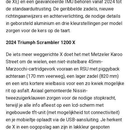
de XE) en een geavanceerde IMU behoren vanaf 2024 tot
de standaarduitrusting. De geribbelde zadels, nieuwe
richtingaanwijzers en achterverlichting, de nodige details
in geborsteld aluminium en drie kleurstellingen per model
zorgen voor de kers op de taart.
2024 Triumph Scrambler 1200 X
De iets meer weggerichte X doet het met Metzeler Karoo
Street om de wielen, een niet-instelbare 45mm-
Marzocchi-cartridgevork vooraan en RSU met piggyback
achteraan (170 mm veerweg), een lager zadel (820 mm)
en een iets kortere wielbasis voor een zo kwiek mogelijke
rit op asfalt. Axiaal gemonteerde Nissin-
tweezuigerklauwen zorgen voor de nodige stopkracht,
terwijl je alle info afleest op een lcd-scherm met
ingebouwde tft-unit (met mogelijkheid tot connectiviteit)
en je mobieltje oplaadt via de USB-aansluiting. Je herkent
de X in een oogopslag aan zijn in lakkleur gespoten