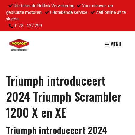
Uitstekende NoRisk Verzekering
Voor nieuwe- en
gebruikte motoren
Uitstekende service
Zelf online af te
sluiten
0172 - 427 299
MENU
Triumph introduceert
2024 Triumph Scrambler
1200 X en XE
Triumph introduceert 2024