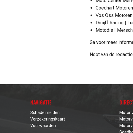
Moto Center Merte
Goedhart Motoren
Vos Oss Motoren 
Druijff Racing | L
Motodis | Mersch
Ga voor meer inform
Noot van de redactie:
NAVIGATIE
DIREC
Schade melden
Motor 
Verzekeringskaart
Motorv
Voorwaarden
Motorv
Goedko