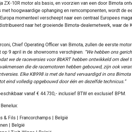
ja ZX-10R motor als basis, en voorzien van een door Bimota on
s met hoogwaardige ophanging en remcomponenten, wordt de e
 Europa momenteel verscheept naar een centraal Europees magazi
istribueerd naar het groeiende Bimota-dealernetwerk, waar de 
rconi, Chief Operating Officer van Bimota, zullen de eerste motor
rt op 9 april in de showrooms verschijnen.
“We hebben ons gerich
dat we de raceversies voor BbKRT hebben ontwikkeld om deel 
vakmensen die de racemotoren hebben gebouwd, zijn ook verant
ntversies. Elke KB998 is met de hand vervaardigd in ons Bimota 
tot eind volledig opgebouwd door één en dezelfde technicus.”
eschikbaar vanaf € 44.730,- inclusief BTW en exclusief BPM.
 Benelux:
 & Fils | Francorchamps | België
nen | België