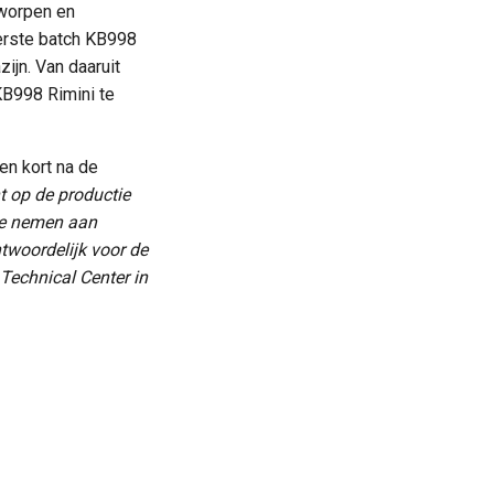
tworpen en
erste batch KB998
jn. Van daaruit
KB998 Rimini te
en kort na de
t op de productie
te nemen aan
woordelijk voor de
Technical Center in