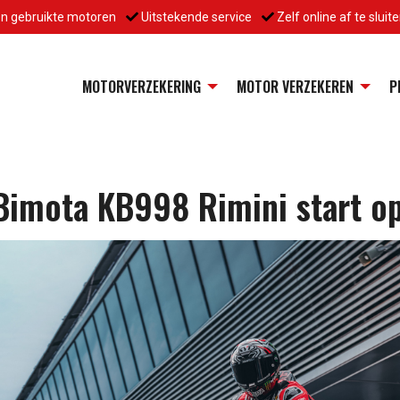
en gebruikte motoren
Uitstekende service
Zelf online af te sluit
MOTORVERZEKERING
MOTOR VERZEKEREN
P
imota KB998 Rimini start op