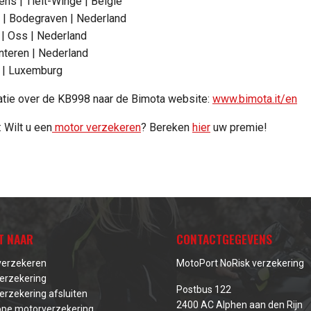
ns | Tielt-Winge | België
 | Bodegraven | Nederland
| Oss | Nederland
unteren | Nederland
 | Luxemburg
atie over de KB998 naar de Bimota website:
www.bimota.it/en
 Wilt u een
motor verzekeren
? Bereken
hier
uw premie!
T NAAR
CONTACTGEGEVENS
verzekeren
MotoPort NoRisk verzekering
erzekering
Postbus 122
erzekering afsluiten
2400 AC Alphen aan den Rijn
pe motorverzekering