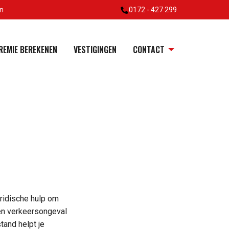
en
0172 - 427 299
REMIE BEREKENEN
VESTIGINGEN
CONTACT
uridische hulp om
een verkeersongeval
tand helpt je