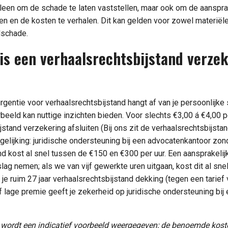
lleen om de schade te laten vaststellen, maar ook om de aansprake
llen en de kosten te verhalen. Dit kan gelden voor zowel materië
elschade.
is een verhaalsrechtsbijstand verze
gentie voor verhaalsrechtsbijstand hangt af van je persoonlijke 
eeld kan nuttige inzichten bieden. Voor slechts €3,00 á €4,00 p
stand verzekering afsluiten (Bij ons zit de verhaalsrechtsbijsta
rgelijking: juridische ondersteuning bij een advocatenkantoor zon
nd kost al snel tussen de €150 en €300 per uur. Een aansprakeli
ag nemen; als we van vijf gewerkte uren uitgaan, kost dit al sne
je ruim 27 jaar verhaalsrechtsbijstand dekking (tegen een tarief
f lage premie geeft je zekerheid op juridische ondersteuning bij
 wordt een indicatief voorbeeld weergegeven; de benoemde kost