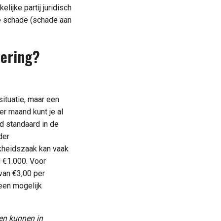
lijke partij juridisch
le schade (schade aan
kering?
situatie, maar een
er maand kunt je al
nd standaard in de
der
jkheidszaak kan vaak
l €1.000. Voor
 van €3,00 per
 een mogelijk
en kunnen in