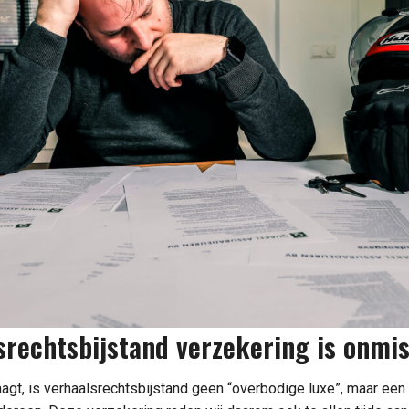
srechtsbijstand verzekering is onmi
raagt, is verhaalsrechtsbijstand geen “overbodige luxe”, maar ee