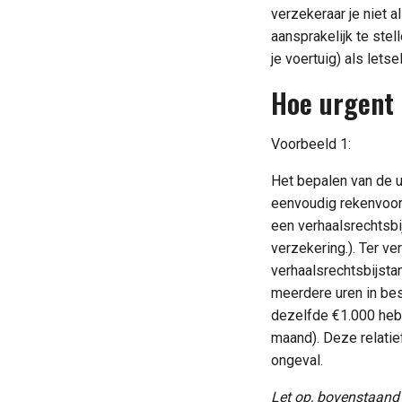
verzekeraar je niet a
aansprakelijk te ste
je voertuig) als lets
Hoe urgent 
Voorbeeld 1:
Het bepalen van de ur
eenvoudig rekenvoorb
een verhaalsrechtsbij
verzekering.). Ter ve
verhaalsrechtsbijsta
meerdere uren in besl
dezelfde €1.000 heb 
maand). Deze relatie
ongeval.
Let op, bovenstaand