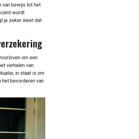
 van bewijs tot het
iciënt wordt
jl je zeker weet dat
verzekering
eroorloven om een
het verhalen van
uatie, in staat is om
in het bevorderen van