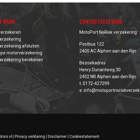
T NAAR
CONTACTGEGEVENS
verzekeren
MotoPort NoRisk verzekering
erzekering
Postbus 122
erzekering afsluiten
2400 AC Alphen aan den Rijn
pe motorverzekering
erzekering berekenen
Bezoekadres
Henry Dunantweg 30
2402 NR Alphen aan den Rijn
t:
0172-427299
e:
info@motoportnoriskverzeke
tors.nl
Privacy verklaring
Disclaimer
Cookiestatement