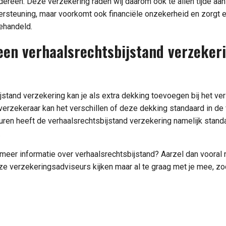
ereen. Deze verzekering raden wij daarom ook te allen tijde aan!
dersteuning, maar voorkomt ook financiële onzekerheid en zorgt e
ehandeld.
een verhaalsrechtsbijstand verzeker
jstand verzekering kan je als extra dekking toevoegen bij het ve
r verzekeraar kan het verschillen of deze dekking standaard in de
uren heeft de verhaalsrechtsbijstand verzekering namelijk stand
.
meer informatie over verhaalsrechtsbijstand? Aarzel dan vooral 
e verzekeringsadviseurs kijken maar al te graag met je mee, zo