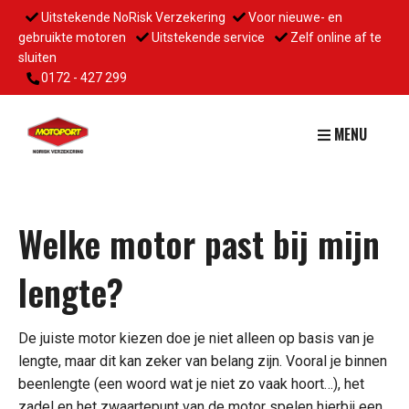
Uitstekende NoRisk Verzekering
Voor nieuwe- en
gebruikte motoren
Uitstekende service
Zelf online af te
sluiten
0172 - 427 299
MENU
Welke motor past bij mijn
lengte?
De juiste motor kiezen doe je niet alleen op basis van je
lengte, maar dit kan zeker van belang zijn. Vooral je binnen
beenlengte (een woord wat je niet zo vaak hoort…), het
zadel en het zwaartepunt van de motor spelen hierbij een