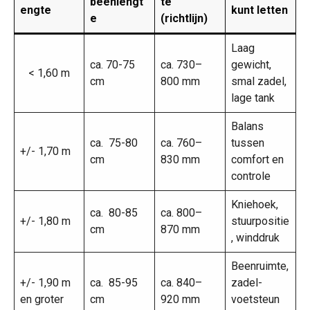
beenlengt
te
engte
kunt letten
e
(richtlijn)
Laag
ca. 70-75
ca. 730–
gewicht,
< 1,60 m
cm
800 mm
smal zadel,
lage tank
Balans
ca. 75-80
ca. 760–
tussen
+/- 1,70 m
cm
830 mm
comfort en
controle
Kniehoek,
ca. 80-85
ca. 800–
+/- 1,80 m
stuurpositie
cm
870 mm
, winddruk
Beenruimte,
+/- 1,90 m
ca. 85-95
ca. 840–
zadel-
en groter
cm
920 mm
voetsteun