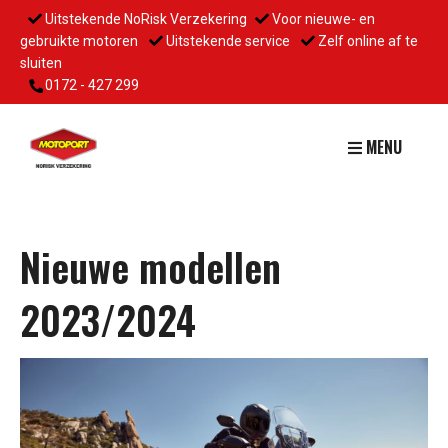
Uitstekende NoRisk Verzekering
Voor nieuwe- en
gebruikte motoren
Uitstekende service
Zelf online af te
sluiten
0172 - 427 299
MENU
Nieuwe modellen
2023/2024