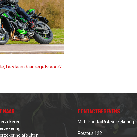
ile, bestaan daar regels voor?
T NAAR
CONTACTGEGEVENS
verzekeren
MotoPort NoRisk verzekering
erzekering
Postbus 122
erzekering afsluiten