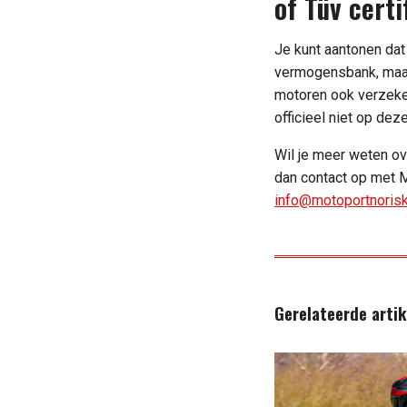
of Tüv certi
Je kunt aantonen dat
vermogensbank, maar
motoren ook verzeker
officieel niet op dez
Wil je meer weten o
dan contact op met 
info@motoportnorisk
Gerelateerde arti